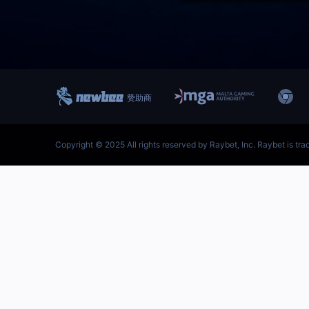
跳
至
内
容